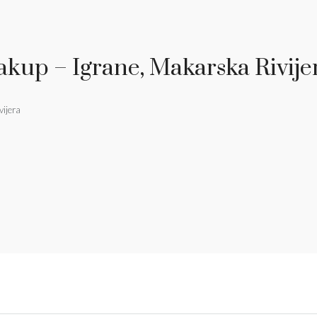
akup – Igrane, Makarska Rivije
vijera