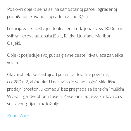
Poslovni objekt se nalazi na samostalnoj parceli ograđenoj
pocinčanom kovanom ogradom visine 3,5m.
Lokacija za skladište je idealna jer je udaljena svega 800m. od
svih smijerova autoputa (Split, Rijeka, Ljubljana, Maribor,
Osijek).
Objekt posjeduje svoj put sa glavne ceste i dva ulaza za velika
vozila.
Glavni objekt se sastoji od prizemlja tlocrtne površine,
cca280 m2, visine 4m. U naravi to je samostojeći skladišno
prodajni prostor „u komadu“ bez pregrada,sa ženskim i muškim
WC-om, garderobom i tušem. Zaseban ulaz je za kotlovnicu s
sustavom grijanja na lož ulje.
Read More