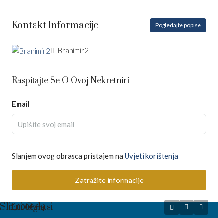
Kontakt Informacije
Pogledajte popise
Branimir2
Raspitajte Se O Ovoj Nekretnini
Email
Slanjem ovog obrasca pristajem na
Uvjeti korištenja
Zatražite informacije
Slični Oglasi
1,000€
/mj.