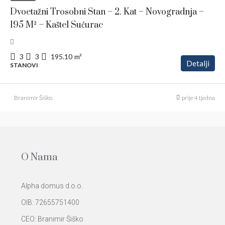
Dvoetažni Trosobni Stan – 2. Kat – Novogradnja –
195 M² – Kaštel Sućurac
3
3
195.10
m²
Detalji
STANOVI
Branimir Šiško
prije 4 tjedna
O Nama
Alpha domus d.o.o.
OIB: 72655751400
CEO: Branimir Šiško