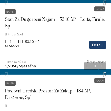
NAJAM
NAJAM
Stan Za Dugoročni Najam – 53,10 M² + Lođa, Firule,
Split
Firule, Split
1
1
53.10
m2
Detalji
STANOVI
Branimir Šiško
prije 2 tjedna
3,936€
/Mjesečno
NAJAM
NAJAM
Poslovni Uredski Prostor Za Zakup – 184 M²,
Dračevac, Split