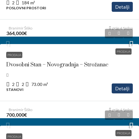
2
184
m²
Detalji
POSLOVNI PROSTORI
Branimir Šiško
prije 4 tjedna
364,000€
PRODAJA
PRODAJA
Dvosobni Stan – Novogradnja – Strožanac
2
2
73.00
m²
Detalji
STANOVI
Branimir Šiško
prije 4 tjedna
700,000€
PRODAJA
PRODAJA