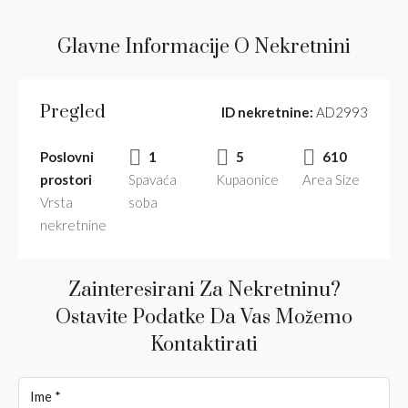
Glavne Informacije O Nekretnini
Pregled
ID nekretnine:
AD2993
Poslovni
1
5
610
prostori
Spavaća
Kupaonice
Area Size
Vrsta
soba
nekretnine
Zainteresirani Za Nekretninu?
Ostavite Podatke Da Vas Možemo
Kontaktirati