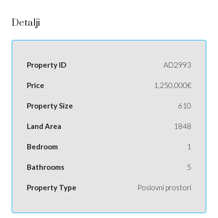
Detalji
Property ID
AD2993
Price
1,250,000€
Property Size
610
Land Area
1848
Bedroom
1
Bathrooms
5
Property Type
Poslovni prostori