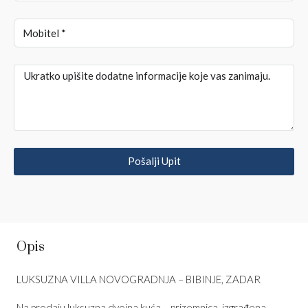
Pošalji Upit
Opis
LUKSUZNA VILLA NOVOGRADNJA – BIBINJE, ZADAR
Na prodaju luksuzna dvojna kuća – prizemnica, izgrađena