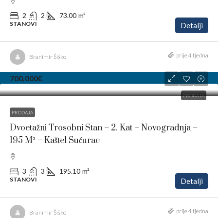
2
2
73.00
m²
STANOVI
Detalji
prije 4 tjedna
Branimir Šiško
700,000€
PRODAJA
PRODAJA
Dvoetažni Trosobni Stan – 2. Kat – Novogradnja –
195 M² – Kaštel Sućurac
3
3
195.10
m²
STANOVI
Detalji
prije 4 tjedna
Branimir Šiško