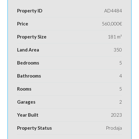
Property ID
AD4484
Price
560,000€
Property Size
181 m²
Land Area
350
Bedrooms
5
Bathrooms
4
Rooms
5
Garages
2
Year Built
2023
Property Status
Prodaja