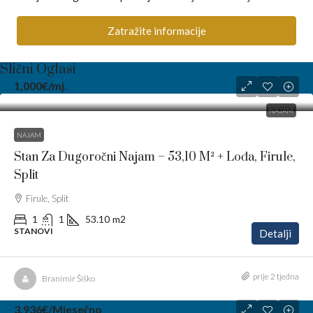
Zatražite informacije
Slični Oglasi
1,000€
/mj.
NAJAM
NAJAM
Stan Za Dugoročni Najam – 53,10 M² + Lođa, Firule,
Split
Firule, Split
1
1
53.10
m2
STANOVI
Detalji
prije 2 tjedna
Branimir Šiško
3,936€
/Mjesečno