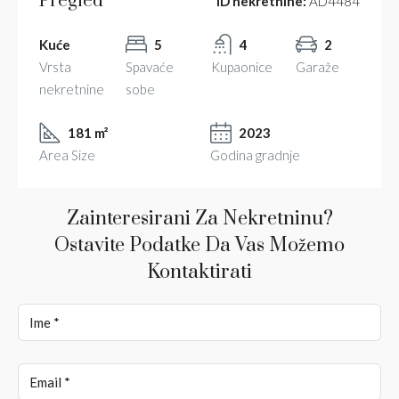
Pregled
ID nekretnine:
AD4484
Kuće
5
4
2
Vrsta
Spavaće
Kupaonice
Garaže
nekretnine
sobe
181 m²
2023
Area Size
Godina gradnje
Zainteresirani Za Nekretninu?
Ostavite Podatke Da Vas Možemo
Kontaktirati