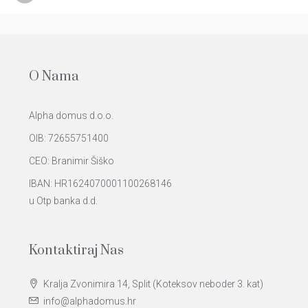
O Nama
Alpha domus d.o.o.
OIB: 72655751400
CEO: Branimir Šiško
IBAN: HR1624070001100268146
u Otp banka d.d.
Kontaktiraj Nas
Kralja Zvonimira 14, Split (Koteksov neboder 3. kat)
info@alphadomus.hr