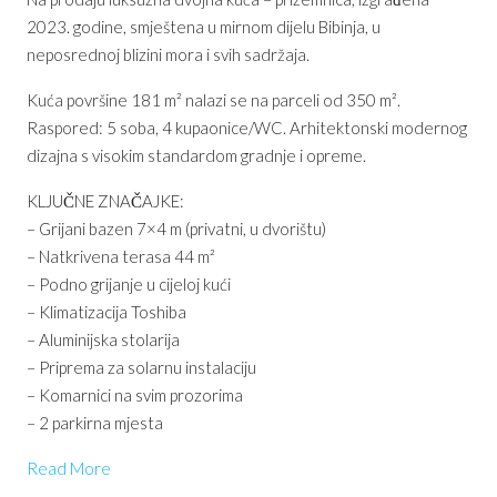
2023. godine, smještena u mirnom dijelu Bibinja, u
neposrednoj blizini mora i svih sadržaja.
Kuća površine 181 m² nalazi se na parceli od 350 m².
Raspored: 5 soba, 4 kupaonice/WC. Arhitektonski modernog
dizajna s visokim standardom gradnje i opreme.
KLJUČNE ZNAČAJKE:
– Grijani bazen 7×4 m (privatni, u dvorištu)
– Natkrivena terasa 44 m²
– Podno grijanje u cijeloj kući
– Klimatizacija Toshiba
– Aluminijska stolarija
– Priprema za solarnu instalaciju
– Komarnici na svim prozorima
– 2 parkirna mjesta
Read More