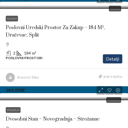
NAJAM
NAJAM
Poslovni Uredski Prostor Za Zakup – 184 M²,
Dračevac, Split
2
184
m²
POSLOVNI PROSTORI
Detalji
prije 4 tjedna
Branimir Šiško
364,000€
PRODAJA
PRODAJA
Dvosobni Stan – Novogradnja – Strožanac