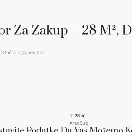
or Za Zakup – 28 M², D
 28 m², Dragovode, Split
28 m²
Area Size
stavite Podatke Da Vas Možemo Ko