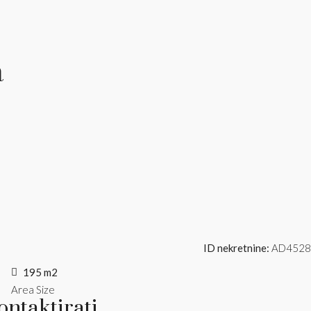
a
ID nekretnine:
AD4528
195 m2
Area Size
ntaktirati