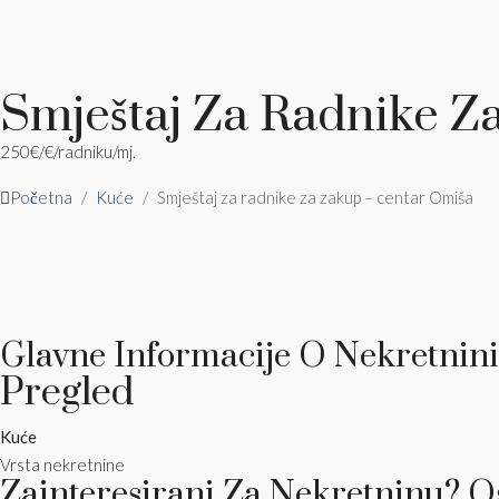
Smještaj Za Radnike Z
250€
/€/radniku/mj.
Početna
Kuće
Smještaj za radnike za zakup – centar Omiša
Glavne Informacije O Nekretnini
Pregled
Kuće
Vrsta nekretnine
Zainteresirani Za Nekretninu? O