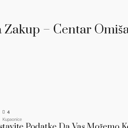
a Zakup – Centar Omiš
4
Kupaonice
stavite Podatke Da Vas Možemo Ko