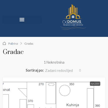
Jedinstvena Ponuda
Početna
Gradac
Gradac
1 Nekretnina
Sortiraj po:
Zadani redoslijed
NAJAM