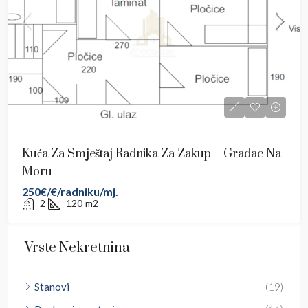
Kuća Za Smještaj Radnika Za Zakup – Gradac Na
Moru
250€/€/radniku/mj.
2
120
m2
Vrste Nekretnina
Stanovi
(19)