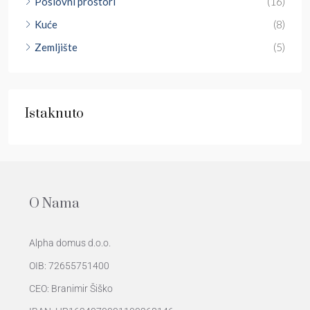
Poslovni prostori
(16)
Kuće
(8)
Zemljište
(5)
Istaknuto
O Nama
Alpha domus d.o.o.
OIB: 72655751400
CEO: Branimir Šiško