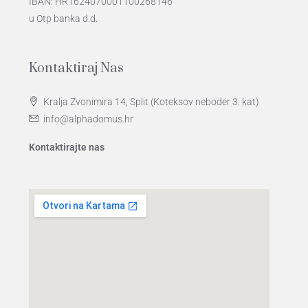
IBAN: HR1624070001100268146
u Otp banka d.d.
Kontaktiraj Nas
Kralja Zvonimira 14, Split (Koteksov neboder 3. kat)
info@alphadomus.hr
Kontaktirajte nas