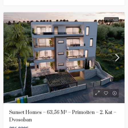
PRODAJA
Sunset Homes – 63,56 M² – Primošten – 2. Kat –
Dvosoban