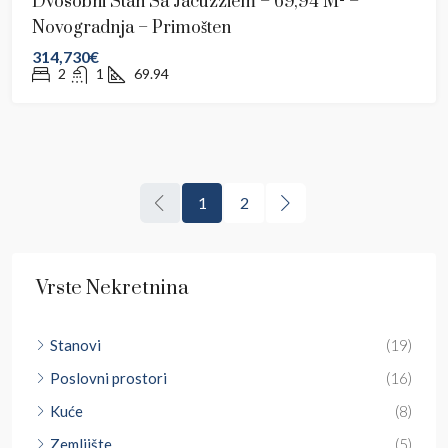
Dvosobni Stan Sa Jacuzziem – 69,94 M² –
Novogradnja – Primošten
314,730€
2
1
69.94
1
2
Vrste Nekretnina
Stanovi
(19)
Poslovni prostori
(16)
Kuće
(8)
Zemljište
(5)