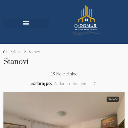
Jedinstvena Ponuda
Početna
Stanovi
Stanovi
19 Nekretnine
Sortiraj po:
Zadani redoslijed
NAJAM