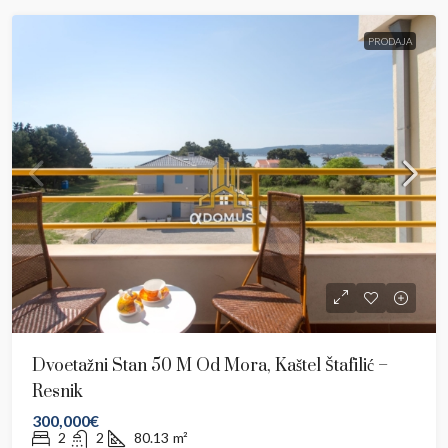
PRODAJA
Dvoetažni Stan 50 M Od Mora, Kaštel Štafilić –
Resnik
300,000€
2
2
80.13
m²