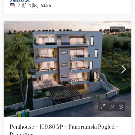
286,020€
2
1
63.56
PRODAJA
Penthouse – 109,86 M² – Panoramski Pogled –
Primošten