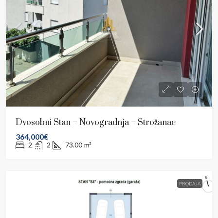
Dvosobni Stan – Novogradnja – Strožanac
364,000€
2
2
73.00
m²
PRODAJA