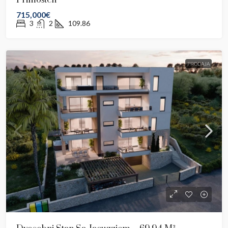
715,000€
3
2
109.86
PRODAJA