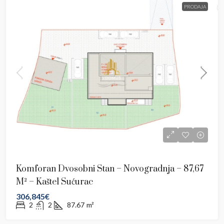
PRODAJA
Komforan Dvosobni Stan – Novogradnja – 87,67
M² – Kaštel Sućurac
306,845€
2
2
87.67
m²