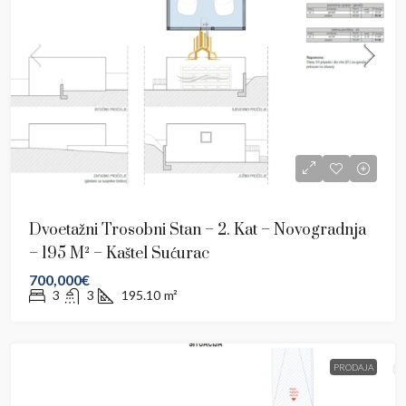
Dvoetažni Trosobni Stan – 2. Kat – Novogradnja
– 195 M² – Kaštel Sućurac
700,000€
3
3
195.10
m²
PRODAJA