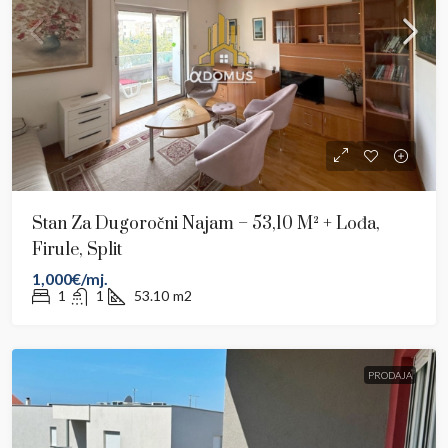
Stan Za Dugoročni Najam – 53,10 M² + Lođa,
Firule, Split
1,000€/mj.
1
1
53.10
m2
PRODAJA