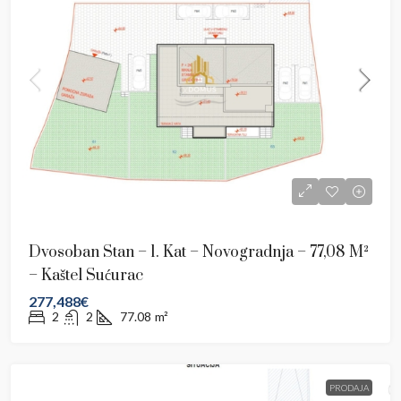
Dvosoban Stan – 1. Kat – Novogradnja – 77,08 M²
– Kaštel Sućurac
277,488€
2
2
77.08
m²
PRODAJA