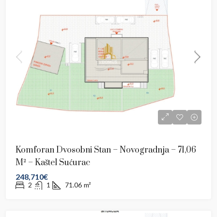
Komforan Dvosobni Stan – Novogradnja – 71,06
M² – Kaštel Sućurac
248,710€
2
1
71.06
m²