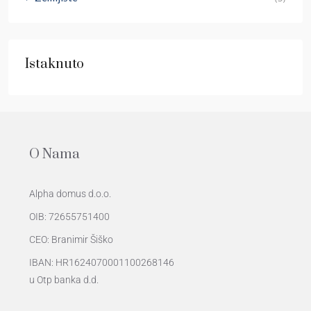
Istaknuto
O Nama
Alpha domus d.o.o.
OIB: 72655751400
CEO: Branimir Šiško
IBAN: HR1624070001100268146
u Otp banka d.d.