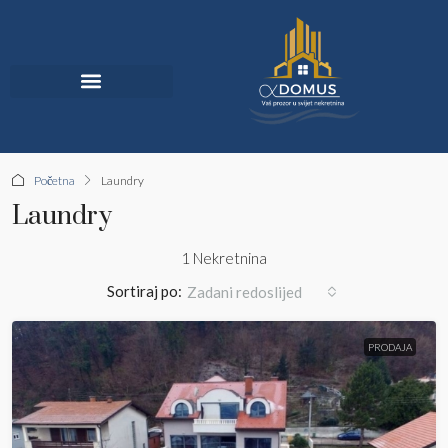
Jedinstvena Ponuda
Početna
Laundry
Laundry
1 Nekretnina
Sortiraj po:
Zadani redoslijed
PRODAJA