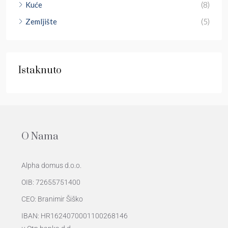
Kuće
(8)
Zemljište
(5)
Istaknuto
O Nama
Alpha domus d.o.o.
OIB: 72655751400
CEO: Branimir Šiško
IBAN: HR1624070001100268146