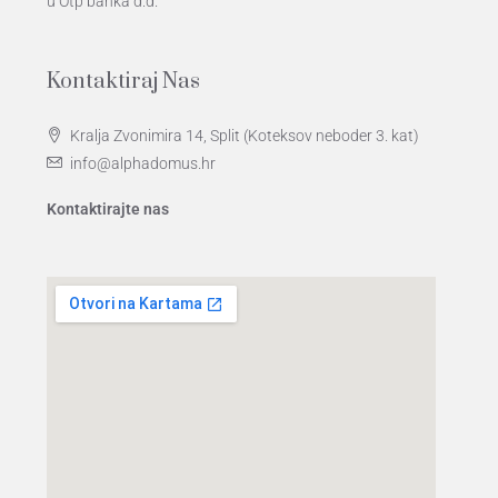
u Otp banka d.d.
Kontaktiraj Nas
Kralja Zvonimira 14, Split (Koteksov neboder 3. kat)
info@alphadomus.hr
Kontaktirajte nas