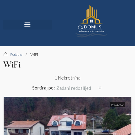
Jedinstvena Ponuda
Početna
WiFi
WiFi
1 Nekretnina
Sortiraj po:
Zadani redoslijed
PRODAJA