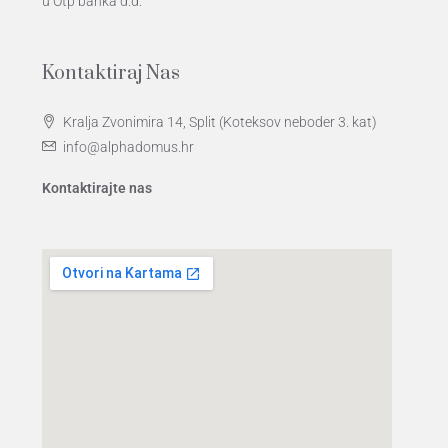
u Otp banka d.d.
Kontaktiraj Nas
Kralja Zvonimira 14, Split (Koteksov neboder 3. kat)
info@alphadomus.hr
Kontaktirajte nas