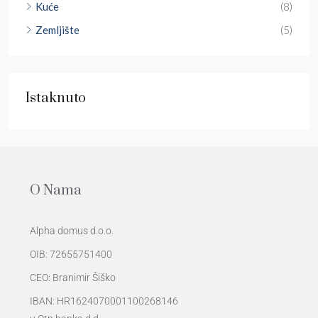
Kuće
(8)
Zemljište
(5)
Istaknuto
O Nama
Alpha domus d.o.o.
OIB: 72655751400
CEO: Branimir Šiško
IBAN: HR1624070001100268146