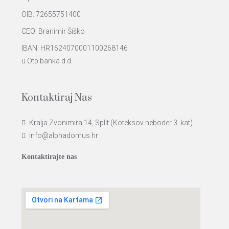
OIB: 72655751400
CEO: Branimir Šiško
IBAN: HR1624070001100268146
u Otp banka d.d.
Kontaktiraj Nas
Kralja Zvonimira 14, Split (Koteksov neboder 3. kat)
info@alphadomus.hr
Kontaktirajte nas