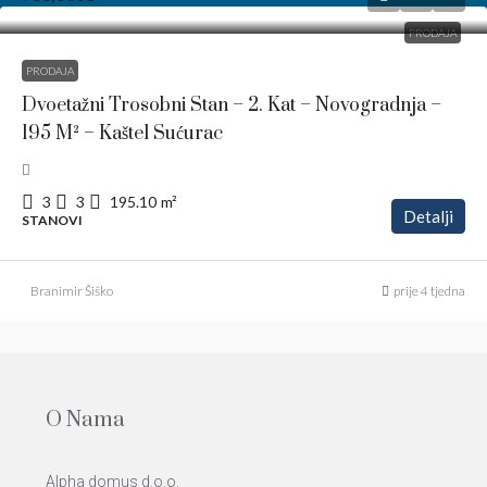
PRODAJA
PRODAJA
Dvoetažni Trosobni Stan – 2. Kat – Novogradnja –
195 M² – Kaštel Sućurac
3
3
195.10
m²
Detalji
STANOVI
Branimir Šiško
prije 4 tjedna
O Nama
Alpha domus d.o.o.