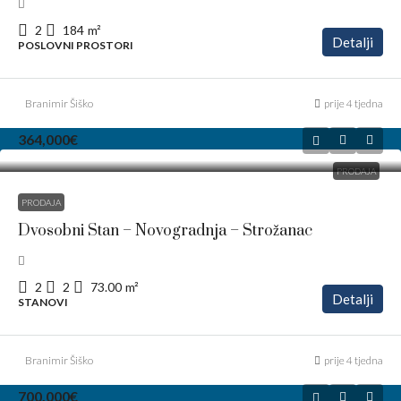
2
184
m²
Detalji
POSLOVNI PROSTORI
Branimir Šiško
prije 4 tjedna
364,000€
PRODAJA
PRODAJA
Dvosobni Stan – Novogradnja – Strožanac
2
2
73.00
m²
Detalji
STANOVI
Branimir Šiško
prije 4 tjedna
700,000€