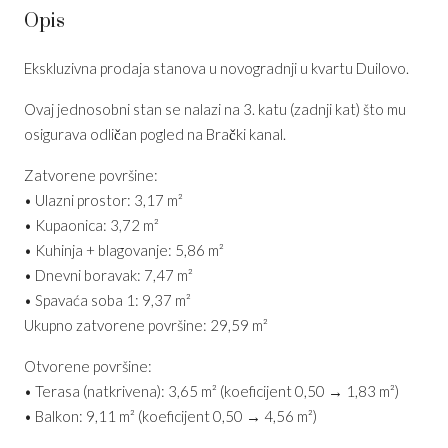
Opis
Ekskluzivna prodaja stanova u novogradnji u kvartu Duilovo.
Ovaj jednosobni stan se nalazi na 3. katu (zadnji kat) što mu
osigurava odličan pogled na Brački kanal.
Zatvorene površine:
• Ulazni prostor: 3,17 m²
• Kupaonica: 3,72 m²
• Kuhinja + blagovanje: 5,86 m²
• Dnevni boravak: 7,47 m²
• Spavaća soba 1: 9,37 m²
Ukupno zatvorene površine: 29,59 m²
Otvorene površine:
• Terasa (natkrivena): 3,65 m² (koeficijent 0,50 → 1,83 m²)
• Balkon: 9,11 m² (koeficijent 0,50 → 4,56 m²)