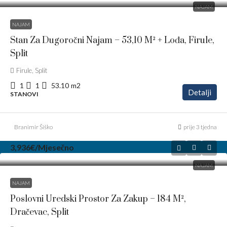
NAJAM
NAJAM
Stan Za Dugoročni Najam – 53,10 M² + Lođa, Firule,
Split
Firule, Split
1
1
53.10
m2
Detalji
STANOVI
Branimir Šiško
prije 3 tjedna
3,936€
/Mjesečno
NAJAM
NAJAM
Poslovni Uredski Prostor Za Zakup – 184 M²,
Dračevac, Split