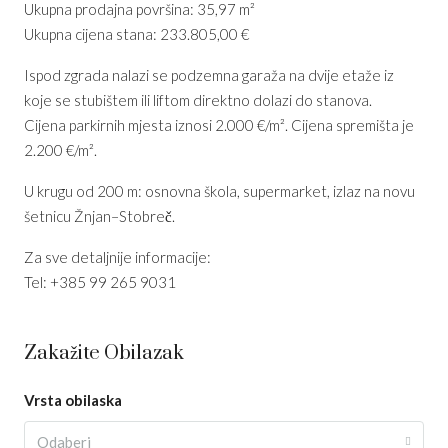
Ukupna prodajna površina: 35,97 m²
Ukupna cijena stana: 233.805,00 €
Ispod zgrada nalazi se podzemna garaža na dvije etaže iz
koje se stubištem ili liftom direktno dolazi do stanova.
Cijena parkirnih mjesta iznosi 2.000 €/m². Cijena spremišta je
2.200 €/m².
U krugu od 200 m: osnovna škola, supermarket, izlaz na novu
šetnicu Žnjan–Stobreč.
Za sve detaljnije informacije:
Tel: +385 99 265 9031
Zakažite Obilazak
Vrsta obilaska
Odaberi