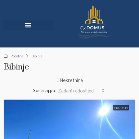
Jedinstvena Ponuda
Početna
Bibinje
Bibinje
1 Nekretnina
Sortiraj po:
Zadani redoslijed
PRODAJA