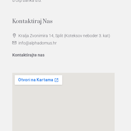
u Otp banka d.d.
Kontaktiraj Nas
Kralja Zvonimira 14, Split (Koteksov neboder 3. kat)
info@alphadomus.hr
Kontaktirajte nas