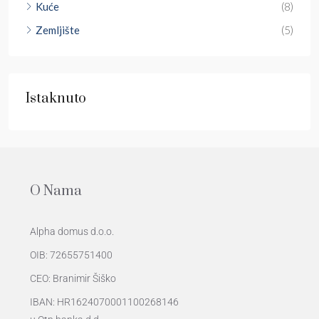
Kuće
(8)
Zemljište
(5)
Istaknuto
O Nama
Alpha domus d.o.o.
OIB: 72655751400
CEO: Branimir Šiško
IBAN: HR1624070001100268146